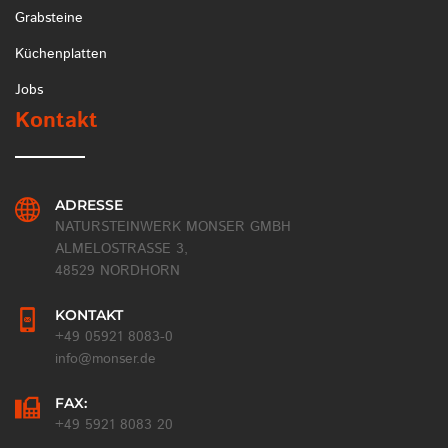
Grabsteine
Küchenplatten
Jobs
Kontakt
ADRESSE
NATURSTEINWERK MONSER GMBH
ALMELOSTRASSE 3,
48529 NORDHORN
KONTAKT
+49 05921 8083-0
info@monser.de
FAX:
+49 5921 8083 20