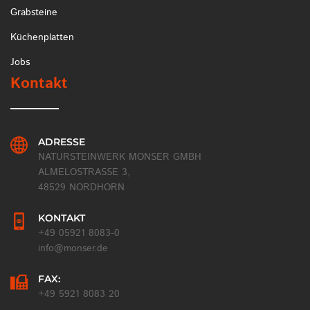
Grabsteine
Küchenplatten
Jobs
Kontakt
ADRESSE
NATURSTEINWERK MONSER GMBH
ALMELOSTRASSE 3,
48529 NORDHORN
KONTAKT
+49 05921 8083-0
info@monser.de
FAX:
+49 5921 8083 20