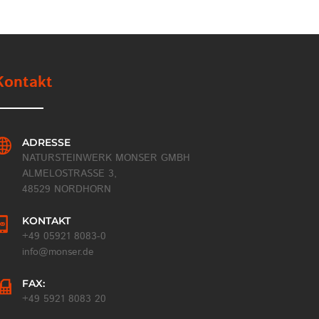
Kontakt
ADRESSE
NATURSTEINWERK MONSER GMBH
ALMELOSTRASSE 3,
48529 NORDHORN
KONTAKT
+49 05921 8083-0
info@monser.de
FAX:
+49 5921 8083 20