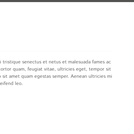
eis war: 2.500,00 €
ueller Preis ist: 1.250,00 €.
i tristique senectus et netus et malesuada fames ac
ortor quam, feugiat vitae, ultricies eget, tempor sit
o sit amet quam egestas semper. Aenean ultricies mi
leifend leo.