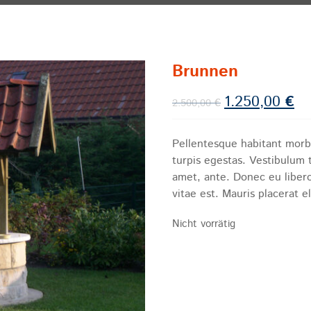
Brunnen
1.250,00
€
Ursprünglicher Pr
Akt
2.500,00
€
Pellentesque habitant morb
turpis egestas. Vestibulum t
amet, ante. Donec eu liber
vitae est. Mauris placerat e
Nicht vorrätig