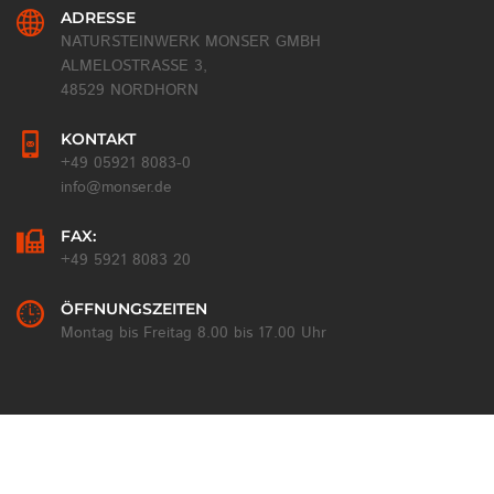
ADRESSE
NATURSTEINWERK MONSER GMBH
ALMELOSTRASSE 3,
48529 NORDHORN
KONTAKT
+49 05921 8083-0
info@monser.de
FAX:
+49 5921 8083 20
ÖFFNUNGSZEITEN
Montag bis Freitag 8.00 bis 17.00 Uhr