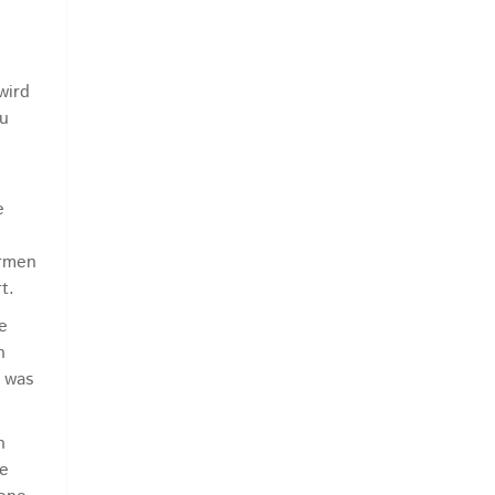
wird
zu
e
ormen
t.
e
n
 was
n
ie