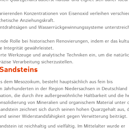
ariierenden Konzentrationen von Eisenoxid verleihen verschi
sthetische Anziehungskraft.
ntdrahtsägen und Wasserrückgewinnungssysteme unterstreic
nde Rolle bei historischen Renovierungen, indem er das kultu
e Integrität gewährleistet.
erte Werkzeuge und analytische Techniken ein, um die natürli
äzise Verarbeitung sicherzustellen.
Sandsteins
s dem Mesozoikum, besteht hauptsächlich aus fein bis
en Jahrhunderten in der Region Niedersachsen in Deutschland
tion, die durch ihre außergewöhnliche Haltbarkeit und die he
Konsolidierung von Mineralien und organischem Material unter 
Sandstein zeichnet sich durch seinen hohen Quarzgehalt aus, 
und seiner Widerstandsfähigkeit gegen Verwitterung beiträgt.
tein ist reichhaltig und vielfältig. Im Mittelalter wurde er