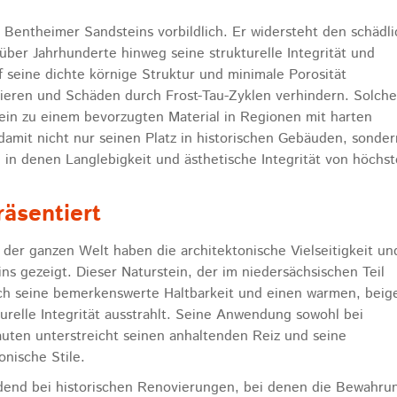
 Bentheimer Sandsteins vorbildlich. Er widersteht den schädl
ber Jahrhunderte hinweg seine strukturelle Integrität und
f seine dichte körnige Struktur und minimale Porosität
ieren und Schäden durch Frost-Tau-Zyklen verhindern. Solche
in zu einem bevorzugten Material in Regionen mit harten
amit nicht nur seinen Platz in historischen Gebäuden, sonder
in denen Langlebigkeit und ästhetische Integrität von höchst
äsentiert
 der ganzen Welt haben die architektonische Vielseitigkeit un
s gezeigt. Dieser Naturstein, der im niedersächsischen Teil
rch seine bemerkenswerte Haltbarkeit und einen warmen, beig
urelle Integrität ausstrahlt. Seine Anwendung sowohl bei
uten unterstreicht seinen anhaltenden Reiz und seine
nische Stile.
dend bei historischen Renovierungen, bei denen die Bewahru