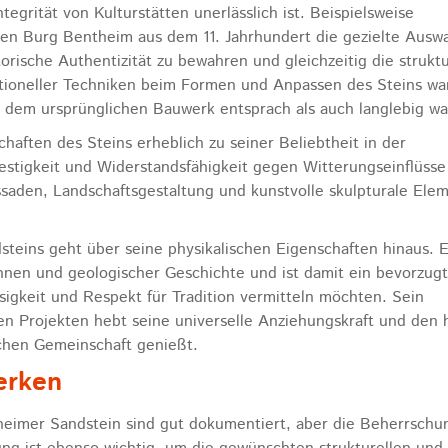
egrität von Kulturstätten unerlässlich ist. Beispielsweise
lten Burg Bentheim aus dem 11. Jahrhundert die gezielte Ausw
orische Authentizität zu bewahren und gleichzeitig die struktu
ditioneller Techniken beim Formen und Anpassen des Steins wa
 dem ursprünglichen Bauwerk entsprach als auch langlebig wa
haften des Steins erheblich zu seiner Beliebtheit in der
festigkeit und Widerstandsfähigkeit gegen Witterungseinflüsse
saden, Landschaftsgestaltung und kunstvolle skulpturale Ele
teins geht über seine physikalischen Eigenschaften hinaus. E
nnen und geologischer Geschichte und ist damit ein bevorzug
osigkeit und Respekt für Tradition vermitteln möchten. Sein
aten Projekten hebt seine universelle Anziehungskraft und den
schen Gemeinschaft genießt.
erken
eimer Sandstein sind gut dokumentiert, aber die Beherrschu