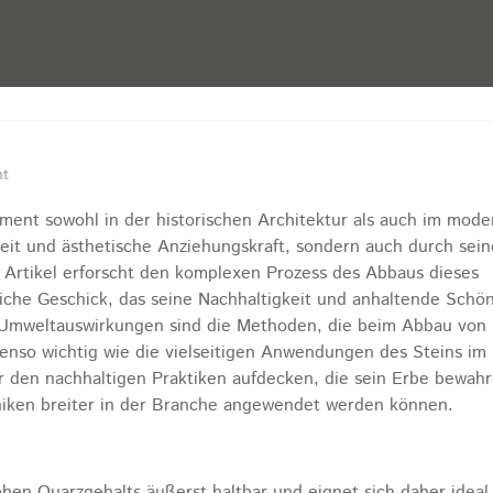
nt
ment sowohl in der historischen Architektur als auch im mod
heit und ästhetische Anziehungskraft, sondern auch durch sein
 Artikel erforscht den komplexen Prozess des Abbaus dieses
iche Geschick, das seine Nachhaltigkeit und anhaltende Schön
 Umweltauswirkungen sind die Methoden, die beim Abbau von
nso wichtig wie die vielseitigen Anwendungen des Steins im
 den nachhaltigen Praktiken aufdecken, die sein Erbe bewahr
iken breiter in der Branche angewendet werden können.
hen Quarzgehalts äußerst haltbar und eignet sich daher ideal 