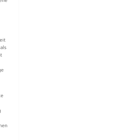
gene
eit
als
t
ge
te
g
chen