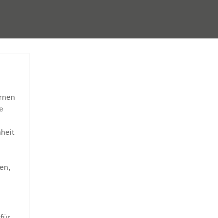
ernen
e
heit
en,
für