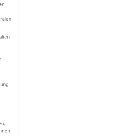
hen
ralen
alien
n
lung
zu,
innen.