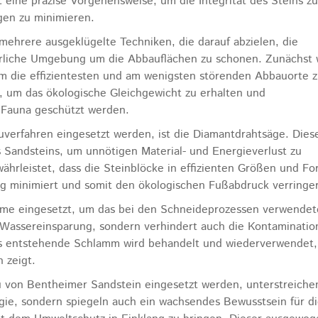
eine präzise Vorgehensweise, um die Integrität des Steins zu
gen zu minimieren.
ehrere ausgeklügelte Techniken, die darauf abzielen, die
ürliche Umgebung um die Abbauflächen zu schonen. Zunächst 
um die effizientesten und am wenigsten störenden Abbauorte 
, um das ökologische Gleichgewicht zu erhalten und
d Fauna geschützt werden.
verfahren eingesetzt werden, ist die Diamantdrahtsäge. Dies
 Sandsteins, um unnötigen Material- und Energieverlust zu
ährleistet, dass die Steinblöcke in effizienten Größen und F
ng minimiert und somit den ökologischen Fußabdruck verringer
me eingesetzt, um das bei den Schneideprozessen verwendet
 Wassereinsparung, sondern verhindert auch die Kontaminatio
ss entstehende Schlamm wird behandelt und wiederverwendet,
 zeigt.
 von Bentheimer Sandstein eingesetzt werden, unterstreiche
ogie, sondern spiegeln auch ein wachsendes Bewusstsein für d