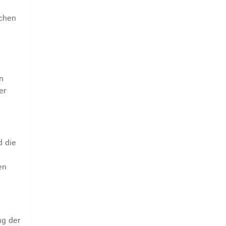
ichen
n
er
d die
en
ng der