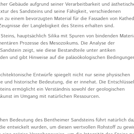
icher Gebäude aufgrund seiner Verarbeitbarkeit und ästhetisc
extur des Sandsteins und seine Fähigkeit, verschiedenen
 zu einem bevorzugten Material für die Fassaden von Kathed
Zeugnisse der Langlebigkeit des Steins erhalten sind.
teins, hauptsächlich Silika mit Spuren von bindenden Materi
imentären Prozesse des Mesozoikums. Die Analyse der
Sandstein zeigt, wie diese Bestandteile unter antiken
den und gibt Hinweise auf die paläoökologischen Bedingunge
chitektonische Entwürfe spiegelt nicht nur seine physischen
le und historische Bedeutung, die er innehat. Die Entschlüsse
ins ermöglicht ein Verständnis sowohl der geologischen
rskunst im Umgang mit natürlichen Ressourcen.
chen Bedeutung des Bentheimer Sandsteins führt natürlich da
die entwickelt wurden, um diesen wertvollen Rohstoff zu gew