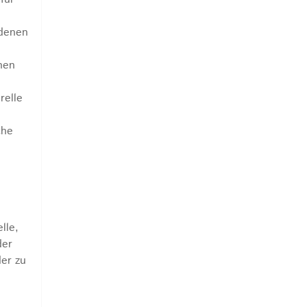
edenen
hen
relle
che
lle,
der
der zu