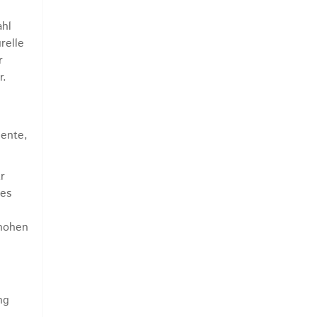
ahl
relle
r
r.
mente,
r
tes
 hohen
ng