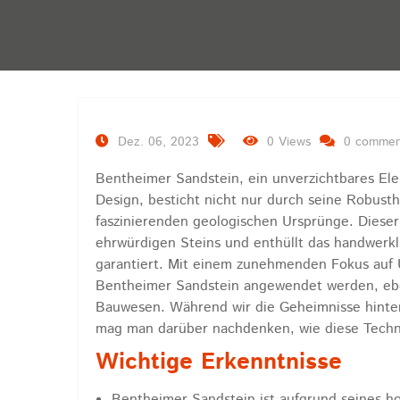
Dez. 06, 2023
0 Views
0 comme
Bentheimer Sandstein, ein unverzichtbares Ele
Design, besticht nicht nur durch seine Robust
faszinierenden geologischen Ursprünge. Dieser
ehrwürdigen Steins und enthüllt das handwerkl
garantiert. Mit einem zunehmenden Fokus auf
Bentheimer Sandstein angewendet werden, ebe
Bauwesen. Während wir die Geheimnisse hinter
mag man darüber nachdenken, wie diese Techn
Wichtige Erkenntnisse
Bentheimer Sandstein ist aufgrund seines ho