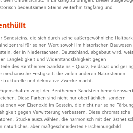
 mit dem Umweltschutz in Einklang zu bringen. Dieser ausgewo
istorisch bedeutsamen Steins weiterhin tragfähig und
enthüllt
r Sandsteins, die sich durch seine außergewöhnliche Haltbark
sind zentral für seinen Wert sowohl im historischen Bauwesen 
stein, der in Niedersachsen, Deutschland, abgebaut wird, weis
ner Langlebigkeit und Widerstandsfähigkeit gegen
teile des Bentheimer Sandsteins – Quarz, Feldspat und gerin
 mechanische Festigkeit, die vielen anderen Natursteinen
r strukturelle und dekorative Zwecke macht.
 Eigenschaften zeigt der Bentheimer Sandstein bemerkenswer
 reichen. Diese Farben sind nicht nur oberflächlich, sondern
ationen von Eisenoxid im Gestein, die nicht nur seine Färbun
ähigkeit gegen Verwitterung verbessern. Diese chromatische
ratoren, Stücke auszuwählen, die harmonisch mit den ästhetis
in natürliches, aber maßgeschneidertes Erscheinungsbild