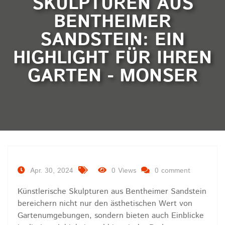
SKULPTUREN AUS
BENTHEIMER
SANDSTEIN: EIN
HIGHLIGHT FÜR IHREN
GARTEN - MONSER
Apr. 30, 2024
0 Views
0 comment
Künstlerische Skulpturen aus Bentheimer Sandstein
bereichern nicht nur den ästhetischen Wert von
Gartenumgebungen, sondern bieten auch Einblicke