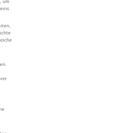
n, um
seins
iten,
ichte
reiche
zen.
hrer
he