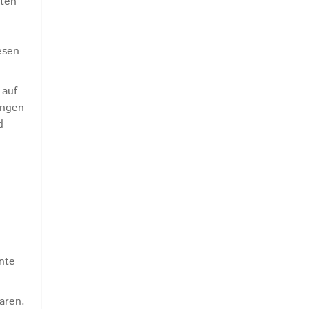
ften
esen
 auf
ungen
d
nte
aren.