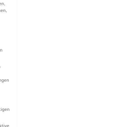
en,
hen,
in
n
ungen
tigen
ktive