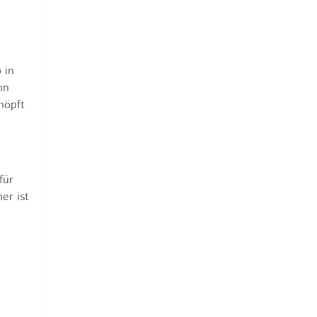
 in
nn
höpft
für
er ist