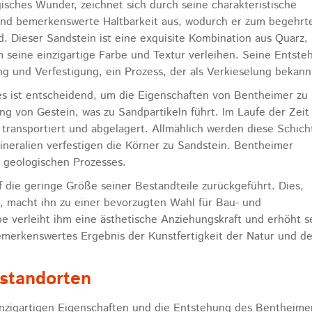
isches Wunder, zeichnet sich durch seine charakteristische
 und bemerkenswerte Haltbarkeit aus, wodurch er zum begehrt
d. Dieser Sandstein ist eine exquisite Kombination aus Quarz,
m seine einzigartige Farbe und Textur verleihen. Seine Entste
g und Verfestigung, ein Prozess, der als Verkieselung bekannt
es ist entscheidend, um die Eigenschaften von Bentheimer zu
ng von Gestein, was zu Sandpartikeln führt. Im Laufe der Zeit
transportiert und abgelagert. Allmählich werden diese Schich
neralien verfestigen die Körner zu Sandstein. Bentheimer
n geologischen Prozesses.
 die geringe Größe seiner Bestandteile zurückgeführt. Dies,
, macht ihn zu einer bevorzugten Wahl für Bau- und
be verleiht ihm eine ästhetische Anziehungskraft und erhöht s
emerkenswertes Ergebnis der Kunstfertigkeit der Natur und de
standorten
einzigartigen Eigenschaften und die Entstehung des Bentheime