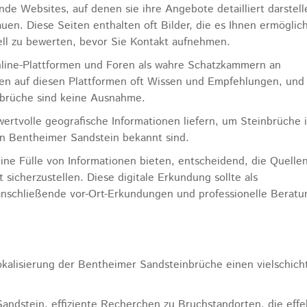
e Websites, auf denen sie ihre Angebote detailliert darstell
auen. Diese Seiten enthalten oft Bilder, die es Ihnen ermöglic
uell zu bewerten, bevor Sie Kontakt aufnehmen.
line-Plattformen und Foren als wahre Schatzkammern an
len auf diesen Plattformen oft Wissen und Empfehlungen, und
nbrüche sind keine Ausnahme.
ertvolle geografische Informationen liefern, um Steinbrüche 
gen Bentheimer Sandstein bekannt sind.
eine Fülle von Informationen bieten, entscheidend, die Quelle
sicherzustellen. Diese digitale Erkundung sollte als
nschließende vor-Ort-Erkundungen und professionelle Berat
kalisierung der Bentheimer Sandsteinbrüche einen vielschich
ndstein, effiziente Recherchen zu Bruchstandorten, die effe