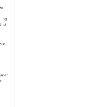
en
hung
 ist.
ten
einen
r
r