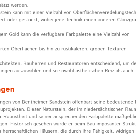
hätzt werden.
stein kann mit einer Vielzahl von Oberflächenveredelungstec
iert oder gestockt, wobei jede Technik einen anderen Glanzgr
igem Gold kann die verfügbare Farbpalette eine Vielzahl von
erten Oberflächen bis hin zu rustikaleren, groben Texturen
Architekten, Bauherren und Restauratoren entscheidend, um d
rungen auszuwählen und so sowohl ästhetischen Reiz als auch
ngen
ngen von Bentheimer Sandstein offenbart seine bedeutende 
auprojekten. Dieser Naturstein, der im niedersächsischen Rau
er Robustheit und seiner ansprechenden Farbpalette maßgebli
agen. Historisch gesehen wurde er beim Bau imposanter Struk
u herrschaftlichen Häusern, die durch ihre Fähigkeit, widrigen