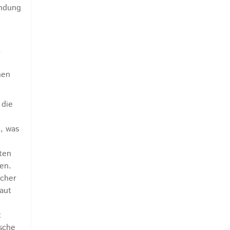
endung
,
hen
 die
, was
ten
en.
icher
baut
t
sche