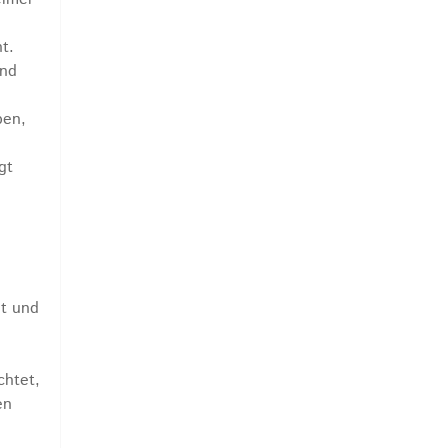
t.
und
ben,
gt
it und
chtet,
en