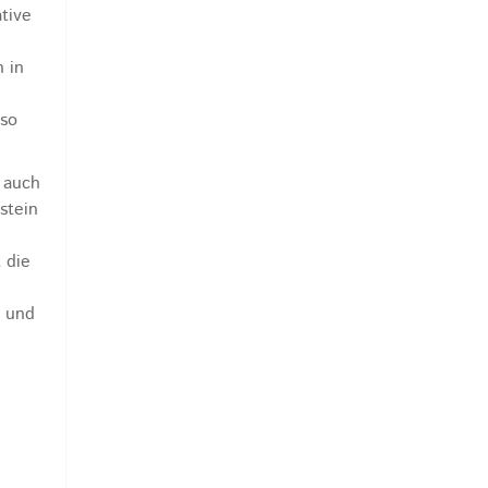
tive
 in
 so
n auch
stein
 die
r und