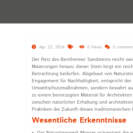
Apr. 22, 2024
0 Views
0 commen
Der Reiz des Bentheimer Sandsteins reicht w
Maserungen hinaus; dieser Stein birgt ein rei
Betrachtung bedürfen. Abgebaut von Naturst
Engagement für Nachhaltigkeit, entspricht der 
Umweltschutzmaßnahmen, sondern bewahrt auch 
zu einem bevorzugten Material für Architekte
zwischen natürlicher Erhaltung und architekto
Praktiken die Zukunft dieses traditionsreichen
Wesentliche Erkenntnisse
Das Natursteinwerk Monser präsentiert die 