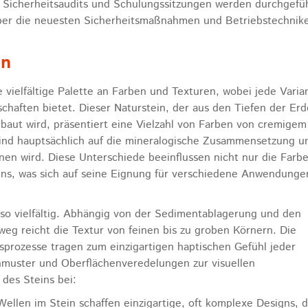
Sicherheitsaudits und Schulungssitzungen werden durchgefüh
 über die neuesten Sicherheitsmaßnahmen und Betriebstechnik
en
 vielfältige Palette an Farben und Texturen, wobei jede Varia
schaften bietet. Dieser Naturstein, der aus den Tiefen der Erd
baut wird, präsentiert eine Vielzahl von Farben von cremige
 sind hauptsächlich auf die mineralogische Zusammensetzung u
nen wird. Diese Unterschiede beeinflussen nicht nur die Farbe
ins, was sich auf seine Eignung für verschiedene Anwendunge
so vielfältig. Abhängig von der Sedimentablagerung und den
eg reicht die Textur von feinen bis zu groben Körnern. Die
prozesse tragen zum einzigartigen haptischen Gefühl jeder
nmuster und Oberflächenveredelungen zur visuellen
 des Steins bei:
Wellen im Stein schaffen einzigartige, oft komplexe Designs, d