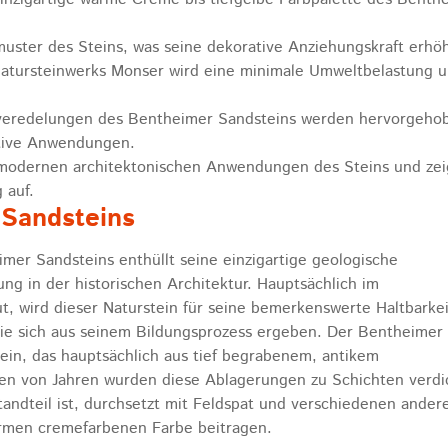
uster des Steins, was seine dekorative Anziehungskraft erhöh
Natursteinwerks Monser wird eine minimale Umweltbelastung 
enveredelungen des Bentheimer Sandsteins werden hervorgeho
rative Anwendungen.
d modernen architektonischen Anwendungen des Steins und zei
 auf.
 Sandsteins
mer Sandsteins enthüllt seine einzigartige geologische
in der historischen Architektur. Hauptsächlich im
, wird dieser Naturstein für seine bemerkenswerte Haltbarke
 die sich aus seinem Bildungsprozess ergeben. Der Bentheimer
tein, das hauptsächlich aus tief begrabenem, antikem
nen von Jahren wurden diese Ablagerungen zu Schichten verdi
andteil ist, durchsetzt mit Feldspat und verschiedenen ander
warmen cremefarbenen Farbe beitragen.