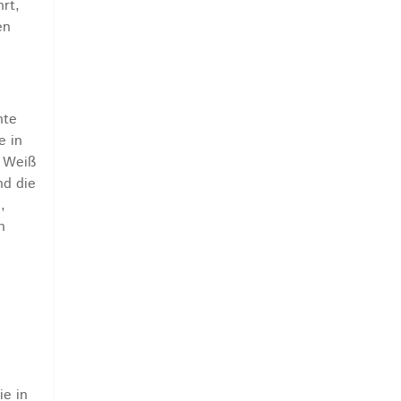
rt,
en
nte
e in
m Weiß
nd die
,
n
ie in