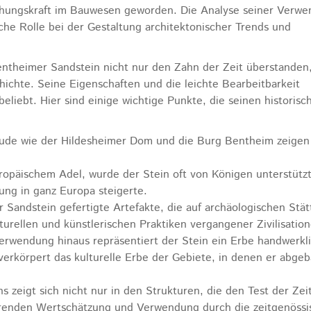
iehungskraft im Bauwesen geworden. Die Analyse seiner Verw
che Rolle bei der Gestaltung architektonischer Trends und
Bentheimer Sandstein nicht nur den Zahn der Zeit überstanden
ichte. Seine Eigenschaften und die leichte Bearbeitbarkeit
liebt. Hier sind einige wichtige Punkte, die seinen historisc
ude wie der Hildesheimer Dom und die Burg Bentheim zeigen
ropäischem Adel, wurde der Stein oft von Königen unterstützt
ng in ganz Europa steigerte.
 Sandstein gefertigte Artefakte, die auf archäologischen Stät
turellen und künstlerischen Praktiken vergangener Zivilisation
erwendung hinaus repräsentiert der Stein ein Erbe handwerkl
 verkörpert das kulturelle Erbe der Gebiete, in denen er abge
zeigt sich nicht nur in den Strukturen, die den Test der Zei
hrenden Wertschätzung und Verwendung durch die zeitgenössi