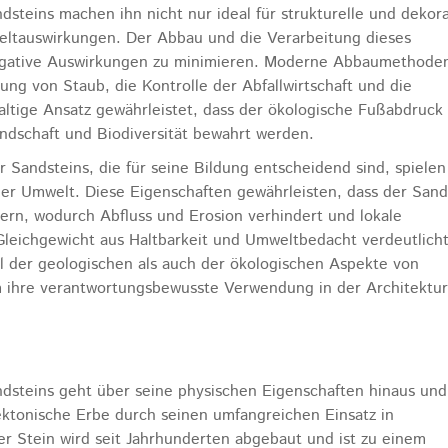
steins machen ihn nicht nur ideal für strukturelle und dekora
eltauswirkungen. Der Abbau und die Verarbeitung dieses
negative Auswirkungen zu minimieren. Moderne Abbaumethoden
ung von Staub, die Kontrolle der Abfallwirtschaft und die
altige Ansatz gewährleistet, dass der ökologische Fußabdruck
andschaft und Biodiversität bewahrt werden.
 Sandsteins, die für seine Bildung entscheidend sind, spiele
der Umwelt. Diese Eigenschaften gewährleisten, dass der Sand
hern, wodurch Abfluss und Erosion verhindert und lokale
Gleichgewicht aus Haltbarkeit und Umweltbedacht verdeutlicht
 der geologischen als auch der ökologischen Aspekte von
 ihre verantwortungsbewusste Verwendung in der Architektu
dsteins geht über seine physischen Eigenschaften hinaus und
tektonische Erbe durch seinen umfangreichen Einsatz in
Stein wird seit Jahrhunderten abgebaut und ist zu einem