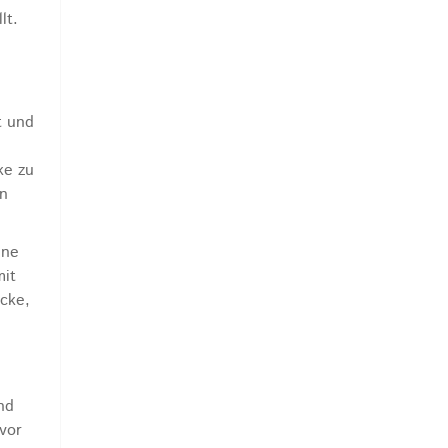
lt.
t und
ke zu
on
ene
mit
cke,
nd
vor