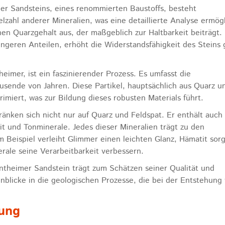
 Sandsteins, eines renommierten Baustoffs, besteht
lzahl anderer Mineralien, was eine detaillierte Analyse ermögl
en Quarzgehalt aus, der maßgeblich zur Haltbarkeit beiträgt.
ngeren Anteilen, erhöht die Widerstandsfähigkeit des Steins
eimer, ist ein faszinierender Prozess. Es umfasst die
ausende von Jahren. Diese Partikel, hauptsächlich aus Quarz u
iert, was zur Bildung dieses robusten Materials führt.
änken sich nicht nur auf Quarz und Feldspat. Er enthält auch
t und Tonminerale. Jedes dieser Mineralien trägt zu den
m Beispiel verleiht Glimmer einen leichten Glanz, Hämatit sorg
rale seine Verarbeitbarkeit verbessern.
theimer Sandstein trägt zum Schätzen seiner Qualität und
 Einblicke in die geologischen Prozesse, die bei der Entstehung
ung