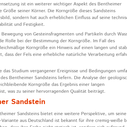
setzung ist ein weiterer wichtiger Aspekt des Bentheimer
die Größe seiner Körner. Die Korngröße dieses Sandsteins
gsbild, sondern hat auch erheblichen Einfluss auf seine techni
bilität und Festigkeit.
ie Bewegung von Gesteinsfragmenten und Partikeln durch Wass
nde Rolle bei der Bestimmung der Korngröße. Im Fall des
gleichmäßige Korngröße ein Hinweis auf einen langen und stab
, dass der Fels eine erhebliche natürliche Verarbeitung erfah
ie das Studium vergangener Ereignisse und Bedingungen umfa
des Bentheimer Sandsteins liefern. Die Analyse der geologis
leichbleibende Korngröße das Ergebnis einer langen
st, was zu seiner hervorragenden Qualität beiträgt.
mer Sandstein
heimer Sandsteins bietet eine weitere Perspektive, um seine
-Variante aus Deutschland ist bekannt für ihre cremig-weiße b