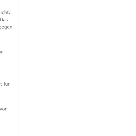
icht.
 Das
 gegen
nd
t für
 von