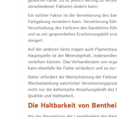
gelbliche Farbe. Es ist jedoch wichtig zu verste
verschiedener Faktoren ändern kann.
Ein solcher Faktor ist die Verwitterung des San
Farbgebung verändern kann. Verwitterung führt
Verschiebung des Farbtons des Sandsteins führ
und so ein gesprenkeltes Erscheinungsbild erz
steigert.
Auf der anderen Seite tragen auch Pigmentquell
Hauptquelle ist der Mineralgehalt, insbesonder
verleihen können. Das Vorhandensein von orga
kann ebenfalls die Farbe verändern und so zur
Daher erfordert die Wertschätzung der Farbvar
Wechselwirkung natürlicher Verwitterungsproz
nicht nur die ästhetische Anziehungskraft des 
Qualität und Haltbarkeit.
Die Haltbarkeit von Benthe
Bei der Beurteilung der Langlebigkeit des Be