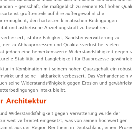
denden Eigenschaft, die maßgeblich zu seinem Ruf hoher Quali
nsorte ist größtenteils auf ihre außergewöhnliche
ihr ermöglicht, den härtesten klimatischen Bedingungen
rität und ästhetische Anziehungskraft zu bewahren.
 verbessert, ist ihre Fähigkeit, Sandsteinverwitterung zu
, der zu Abbauprozessen und Qualitätsverlust bei vielen
hat jedoch eine bemerkenswerte Widerstandsfähigkeit gegen s
urelle Stabilität und Langlebigkeit für Bauprozesse gewährlei
uktur in Kombination mit seinem hohen Quarzgehalt ein robust
enwirkt und seine Haltbarkeit verbessert. Das Vorhandensein 
uch seine Widerstandsfähigkeit gegen Erosion und gewährleis
etterbedingungen intakt bleibt.
r Architektur
und Widerstandsfähigkeit gegen Verwitterung wurde der
ur weit verbreitet eingesetzt, was von seinen hochwertigen
 stammt aus der Region Bentheim in Deutschland, einem Proze