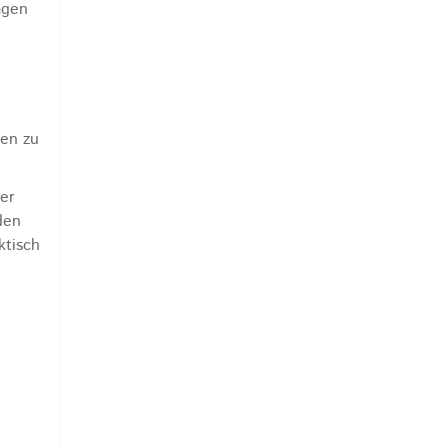
agen
gen zu
er
den
ktisch