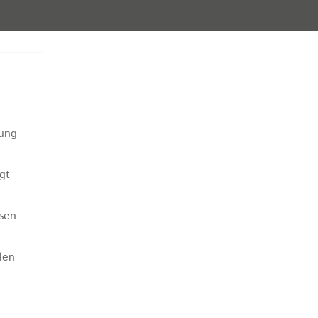
tung
gt
esen
len