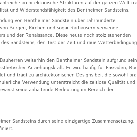
ahlreiche architektonische Strukturen auf der ganzen Welt tr
ität und Widerstandsfähigkeit des Bentheimer Sandsteins.
wendung von Bentheimer Sandstein über Jahrhunderte
 von Burgen, Kirchen und sogar Rathäusern verwendet,
ers und der Renaissance. Diese heute noch stolz stehenden
t des Sandsteins, den Test der Zeit und raue Wetterbedingun
d Bauherren weiterhin den Bentheimer Sandstein aufgrund sein
ästhetischer Anziehungskraft. Er wird häufig für Fassaden, Bö
 und trägt zu architektonischen Designs bei, die sowohl pra
nuierliche Verwendung unterstreicht die zeitlose Qualität und
 beweist seine anhaltende Bedeutung im Bereich der
imer Sandsteins durch seine einzigartige Zusammensetzung,
iniert.