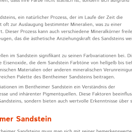
hen, dass ihre Farbe nicht statisch ist, sondern sich aufgrund
dsteins, ein natürlicher Prozess, der im Laufe der Zeit die
 oft zur Auslaugung bestimmter Mineralien, was zu einer
t. Dieser Prozess kann auch verschiedene Mineralkörner freil
eugen, das die ästhetische Anziehungskraft des Sandsteins we
en im Sandstein signifikant zu seinen Farbvariationen bei. D
e Eisenoxide, die dem Sandstein Farbtöne von hellgelb bis tie
nischen Materialien oder anderen mineralischen Verunreinig
 reichen Palette des Bentheimer Sandsteins beitragen.
iationen im Bentheimer Sandstein ein Verständnis der
esse und inhärenter Pigmentquellen. Diese Faktoren beeinflu
Sandsteins, sondern bieten auch wertvolle Erkenntnisse über 
imer Sandstein
ntheimer Sandsteins muss man sich mit seiner bemerkenswert