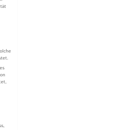
tät
olche
stet.
es
von
tet,
ss,