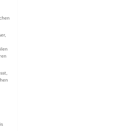
schen
er,
ilen
ren
sst,
chen
is